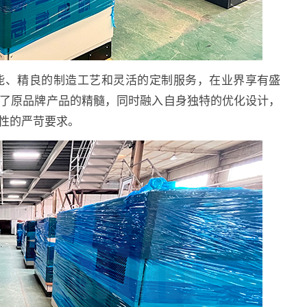
、精良的制造工艺和灵活的定制服务，在业界享有盛
了原品牌产品的精髓，同时融入自身独特的优化设计，
性的严苛要求。