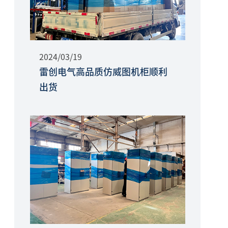
2024/03/19
雷创电气高品质仿威图机柜顺利
出货