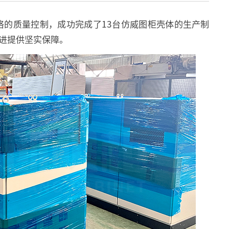
质量控制，成功完成了13台仿威图柜壳体的生产制
进提供坚实保障。