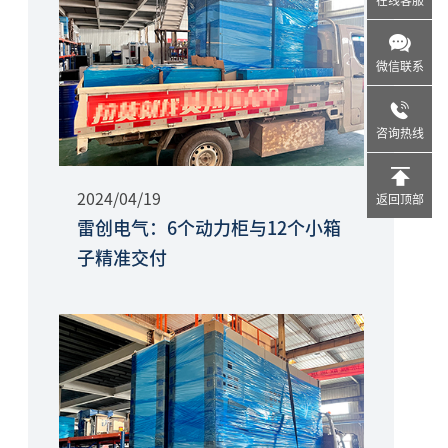
微信联系
咨询热线
2024/04/19
返回顶部
雷创电气：6个动力柜与12个小箱
子精准交付