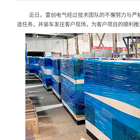
近日，雷创电气经过技术团队的不懈努力与严格的
造任务，并装车发往客户现场，为客户项目的顺利推