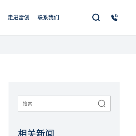
走进雷创
联系我们
相关新闻