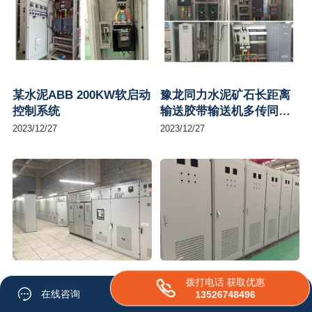
某水泥ABB 200KW软启动
豫龙同力水泥矿石长距离
控制系统
输送胶带输送机多传同步
控制柜
2023/12/27
2023/12/27
焦作某皮革有限公司白鞣
焦作市某雨水泵站控制系
拨打电话 获取优惠
在线咨询
13526748496
自动控制系统
统-排涝雨水泵站自动化