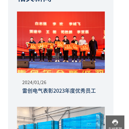
2024/01/26
雷创电气表彰2023年度优秀员工
在线客服