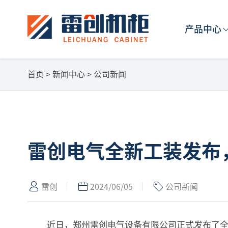
产品中心
首页
>
新闻中心
>
公司新闻
雷创电气全新工装发布
雷创
2024/06/05
公司新闻
近日，郑州雷创电气设备有限公司正式发布了全新