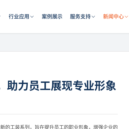
行业应用
案例展示
服务支持
新闻中心
，助力员工展现专业形象
的工装系列，旨在提升员工的职业形象，增强企业的